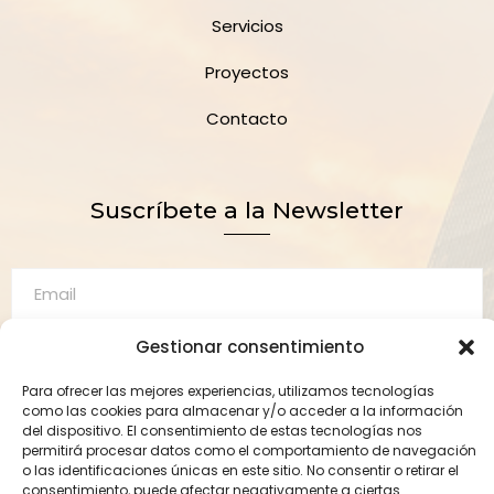
Servicios
Proyectos
Contacto
Suscríbete a la Newsletter
Gestionar consentimiento
Suscríbete
Para ofrecer las mejores experiencias, utilizamos tecnologías
como las cookies para almacenar y/o acceder a la información
del dispositivo. El consentimiento de estas tecnologías nos
permitirá procesar datos como el comportamiento de navegación
o las identificaciones únicas en este sitio. No consentir o retirar el
2023 Crod Barcelona. Todos los derechos reservados.
consentimiento, puede afectar negativamente a ciertas