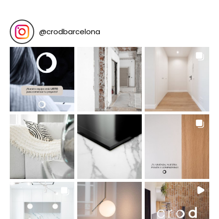
@
crodbarcelona