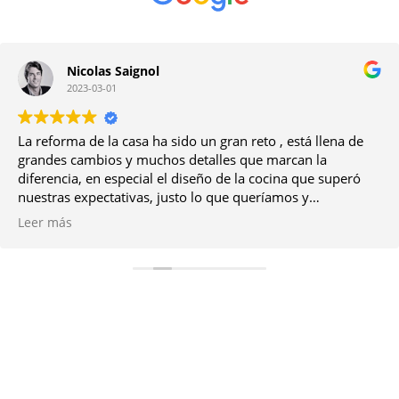
Nicolas Saignol
2023-03-01
La reforma de la casa ha sido un gran reto , está llena de
grandes cambios y muchos detalles que marcan la
diferencia, en especial el diseño de la cocina que superó
nuestras expectativas, justo lo que queríamos y
requeríamos como familia; , la calidad de los materiales
Leer más
excelentes y por último destacar la profesionalidad de todo
el equipo, siempre atentos .