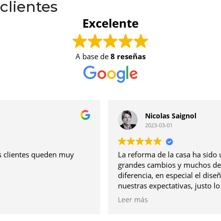
clientes
Excelente
A base de
8 reseñas
Nicolas Saignol
2023-03-01
La reforma de la casa ha sido un gran reto , está llena de
grandes cambios y muchos detalles que marcan la
diferencia, en especial el diseño de la cocina que superó
nuestras expectativas, justo lo que queríamos y
requeríamos como familia; , la calidad de los materiales
Leer más
excelentes y por último destacar la profesionalidad de todo
el equipo, siempre atentos .