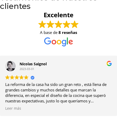
clientes
Excelente
A base de
8 reseñas
Nicolas Saignol
2023-03-01
La reforma de la casa ha sido un gran reto , está llena de
grandes cambios y muchos detalles que marcan la
diferencia, en especial el diseño de la cocina que superó
nuestras expectativas, justo lo que queríamos y
requeríamos como familia; , la calidad de los materiales
Leer más
excelentes y por último destacar la profesionalidad de todo